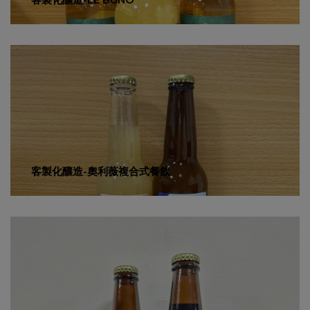
客製化釀造-奧利薇複合式餐飲