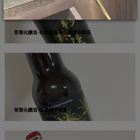
客製化釀造-杉林溪森林生態渡假園區
客製化釀造-綠島椰子樹夏