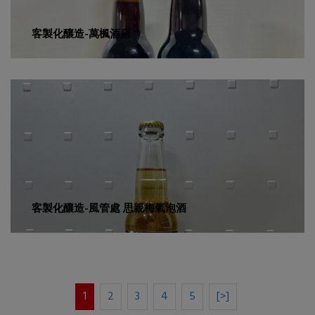
客製化釀造-萬楓酒店
客製化釀造-風管處 思親梅氣泡酒
1
2
3
4
5
[>]