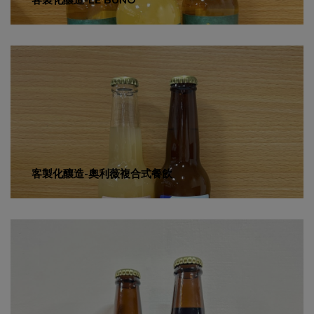
客製化釀造-奧利薇複合式餐飲