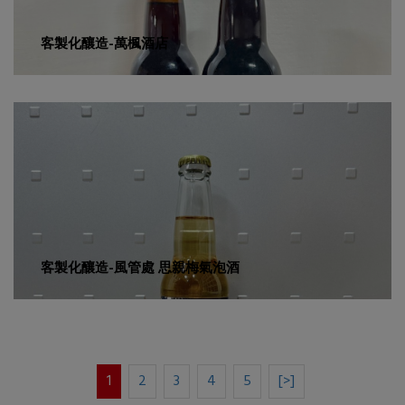
客製化釀造-萬楓酒店
客製化釀造-風管處 思親梅氣泡酒
1
2
3
4
5
[>]