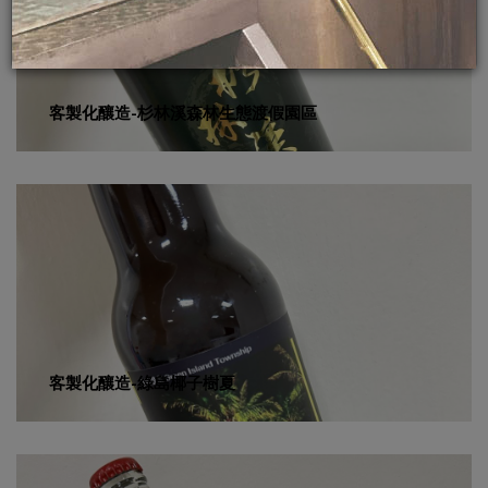
客製化釀造-杉林溪森林生態渡假園區
客製化釀造-綠島椰子樹夏